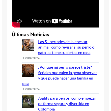
Últimas Noticias
Las 5 libertades del bienestar
animal: cómo revisar si su perro o
gato las tiene cubiertas en casa
03/08/2026
¿Por qué mi perro parece triste?
Señales que valen la pena observar
y qué puede hacer una familia en
casa
03/08/2026
Agility para perros: cómo empezar
de forma segura y divertida en
Colombia