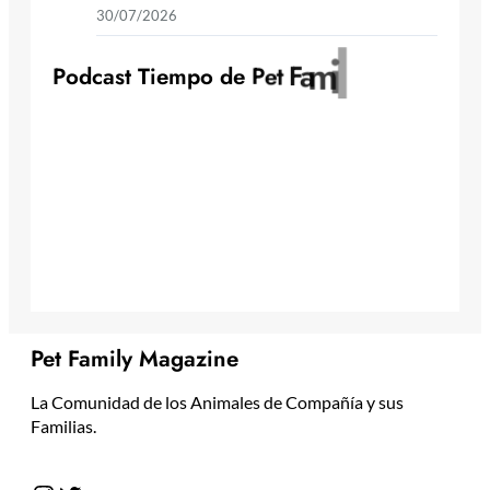
30/07/2026
y
l
i
m
a
F
t
P
o
d
c
a
s
t
T
i
e
m
p
o
d
e
P
e
Pet Family Magazine
La Comunidad de los Animales de Compañía y sus
Familias.