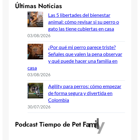
Últimas Noticias
Las 5 libertades del bienestar
animal: cómo revisar si su perro o
gato las tiene cubiertas en casa
03/08/2026
¿Por qué mi perro parece triste?
Señales que valen la pena observar
y qué puede hacer una familia en
casa
03/08/2026
Agility para perros: cómo empezar
de forma segura y divertida en
Colombia
30/07/2026
y
l
i
m
a
F
P
o
d
c
a
s
t
T
i
e
m
p
o
d
e
P
e
t