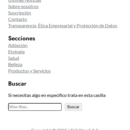
Sobre nosotros
Suscripción
Contacto
Transparencia, Ética Empresarial y Protección de Datos
Secciones
Adópción
Etología
Salud
Belleza
Productos y Servicios
Buscar
Si necesitas algo en específico trata en esta casilla
B
Buscar
u
s
c