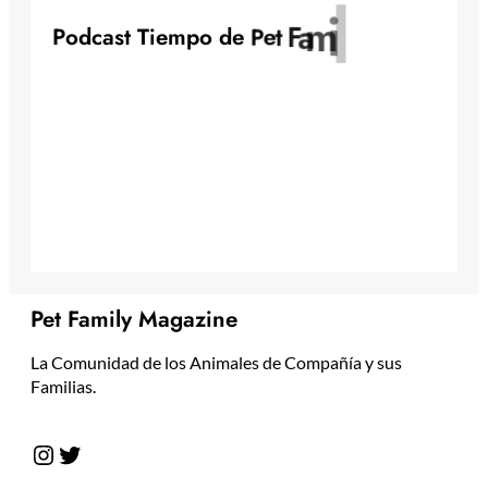
y
l
i
m
P
o
d
c
a
s
t
T
i
e
m
p
o
d
e
P
e
t
F
a
Pet Family Magazine
La Comunidad de los Animales de Compañía y sus
Familias.
Instagram
Twitter