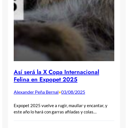
Así será la X Copa Internacional
Felina en Expopet 2025
Alexander Peña Bernal
03/08/2025
•
Expopet 2025 vuelve a rugir, maullar y encantar, y
este año lo hará con garras afiladas y colas…