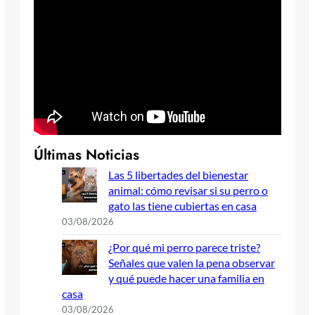
Últimas Noticias
Las 5 libertades del bienestar
animal: cómo revisar si su perro o
gato las tiene cubiertas en casa
03/08/2026
¿Por qué mi perro parece triste?
Señales que valen la pena observar
y qué puede hacer una familia en
casa
03/08/2026