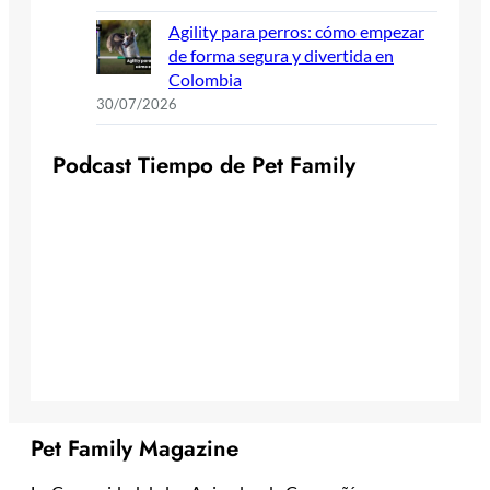
Agility para perros: cómo empezar
de forma segura y divertida en
Colombia
30/07/2026
P
o
d
c
a
s
t
T
i
e
m
p
o
d
e
P
e
t
F
a
m
i
l
y
Pet Family Magazine