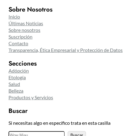
Sobre Nosotros
Inicio
Últimas Noticias
Sobre nosotros
Suscripción
Contacto
Transparencia, Ética Empresarial y Protección de Datos
Secciones
Adópción
Etología
Salud
Belleza
Productos y Servicios
Buscar
Si necesitas algo en específico trata en esta casilla
B
Buscar