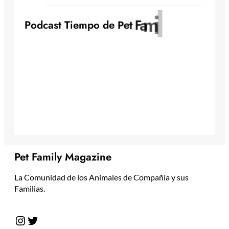
y
l
i
m
a
F
P
o
d
c
a
s
t
T
i
e
m
p
o
d
e
P
e
t
Pet Family Magazine
La Comunidad de los Animales de Compañía y sus
Familias.
Instagram
Twitter