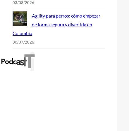
03/08/2026
Agility para perros: cómo empezar
de forma segura y divertida en
Colombia
30/07/2026
l
i
m
a
F
t
e
P
e
d
o
p
P
o
d
c
a
s
t
T
i
e
m