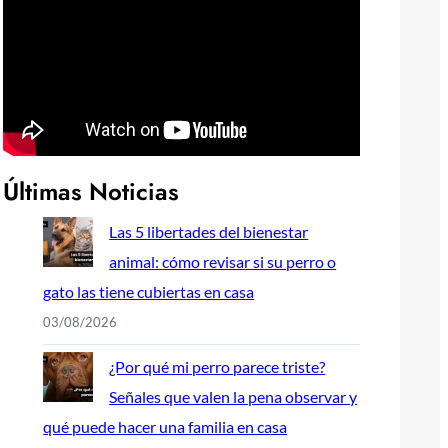
Últimas Noticias
Las 5 libertades del bienestar
animal: cómo revisar si su perro o
gato las tiene cubiertas en casa
03/08/2026
¿Por qué mi perro parece triste?
Señales que valen la pena observar y
qué puede hacer una familia en casa