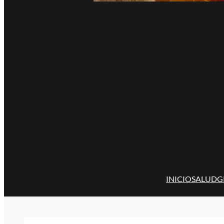
INICIO
SALUD
G