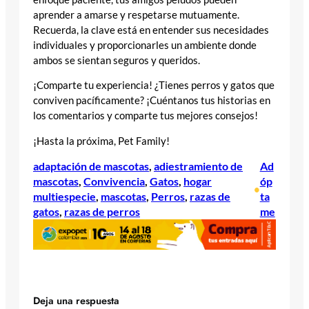
aprender a amarse y respetarse mutuamente.
Recuerda, la clave está en entender sus necesidades
individuales y proporcionarles un ambiente donde
ambos se sientan seguros y queridos.
¡Comparte tu experiencia! ¿Tienes perros y gatos que
conviven pacíficamente? ¡Cuéntanos tus historias en
los comentarios y comparte tus mejores consejos!
¡Hasta la próxima, Pet Family!
adaptación de mascotas
, 
adiestramiento de
Ad
mascotas
, 
Convivencia
, 
Gatos
, 
hogar
óp
•
multiespecie
, 
mascotas
, 
Perros
, 
razas de
ta
gatos
, 
razas de perros
me
Deja una respuesta