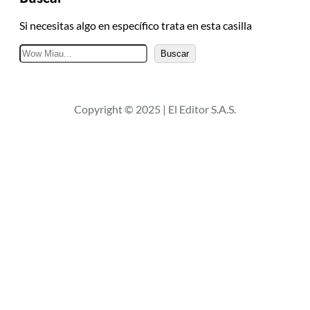
Si necesitas algo en específico trata en esta casilla
B
Buscar
u
s
c
Copyright © 2025 | El Editor S.A.S.
a
r