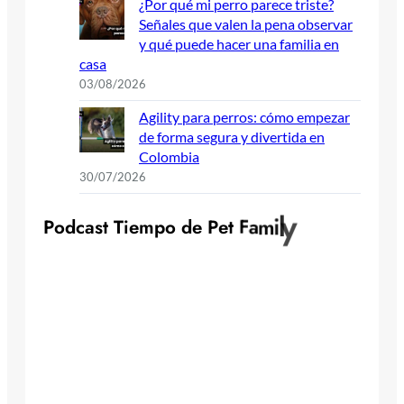
¿Por qué mi perro parece triste?
Señales que valen la pena observar
y qué puede hacer una familia en
casa
03/08/2026
Agility para perros: cómo empezar
de forma segura y divertida en
Colombia
30/07/2026
P
o
d
c
a
s
t
T
i
e
m
p
o
d
e
P
e
t
F
a
m
i
l
y