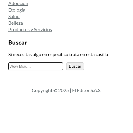
Adópción
Etología
Salud
Belleza
Productos y Servicios
Buscar
Si necesitas algo en específico trata en esta casilla
B
Buscar
u
s
c
Copyright © 2025 | El Editor S.A.S.
a
r