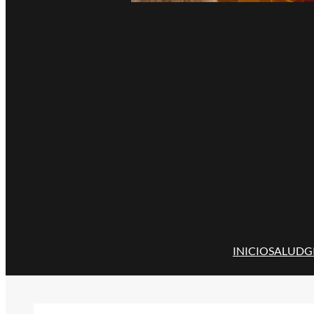
INICIO
SALUD
G