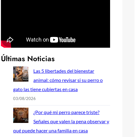
Últimas Noticias
Las 5 libertades del bienestar
animal: cómo revisar si su perro o
gato las tiene cubiertas en casa
03/08/2026
¿Por qué mi perro parece triste?
Señales que valen la pena observar y
qué puede hacer una familia en casa