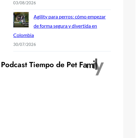
03/08/2026
Agility para perros: cómo empezar
de forma segura y divertida en
Colombia
30/07/2026
P
o
d
c
a
s
t
T
i
e
m
p
o
d
e
P
e
t
F
a
m
i
l
y