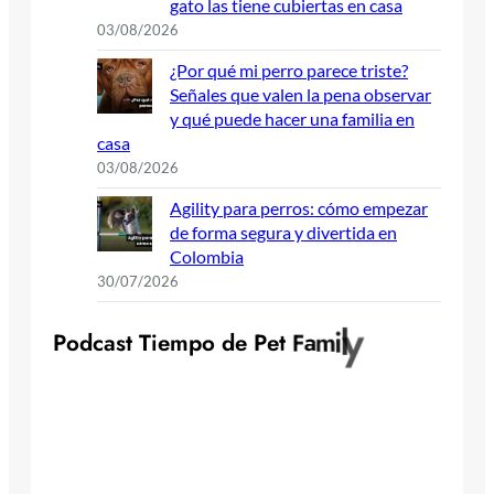
gato las tiene cubiertas en casa
03/08/2026
¿Por qué mi perro parece triste?
Señales que valen la pena observar
y qué puede hacer una familia en
casa
03/08/2026
Agility para perros: cómo empezar
de forma segura y divertida en
Colombia
30/07/2026
y
l
i
m
P
o
d
c
a
s
t
T
i
e
m
p
o
d
e
P
e
t
F
a