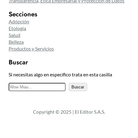
Transparencia, Ética Empresarial y Protección de Datos
Secciones
Adópción
Etología
Salud
Belleza
Productos y Servicios
Buscar
Si necesitas algo en específico trata en esta casilla
B
Buscar
u
s
c
Copyright © 2025 | El Editor S.A.S.
a
r