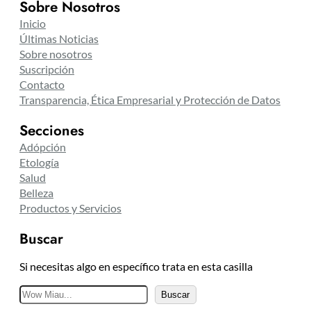
Sobre Nosotros
Inicio
Últimas Noticias
Sobre nosotros
Suscripción
Contacto
Transparencia, Ética Empresarial y Protección de Datos
Secciones
Adópción
Etología
Salud
Belleza
Productos y Servicios
Buscar
Si necesitas algo en específico trata en esta casilla
B
Buscar
u