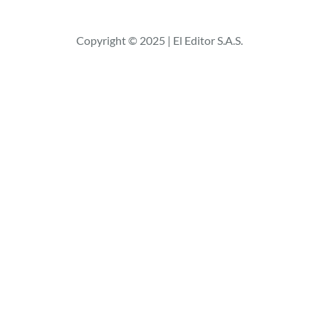
s
c
Copyright © 2025 | El Editor S.A.S.
a
r