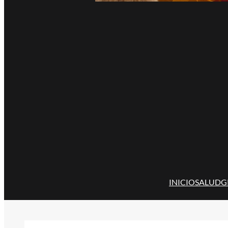
INICIO
SALUD
G