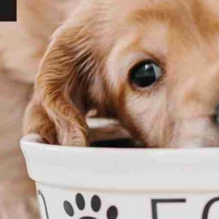
Publicidad
Social Media
TikTok
WhatsApp
Instagram
Spotify
YouTube
Facebook
Twitter
Clic para suscribirte a la revista
Revista