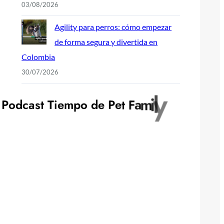
03/08/2026
Agility para perros: cómo empezar
de forma segura y divertida en
Colombia
30/07/2026
P
o
d
c
a
s
t
T
i
e
m
p
o
d
e
P
e
t
F
a
m
i
l
y