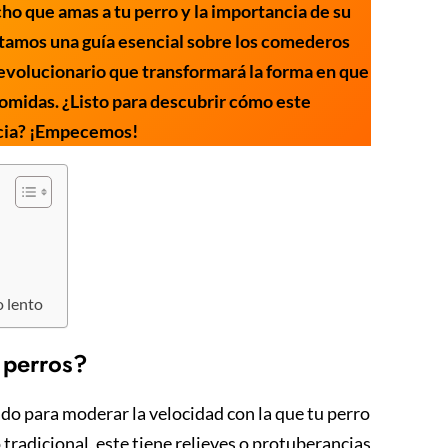
o que amas a tu perro y la importancia de su
ntamos una guía esencial sobre los comederos
 revolucionario que transformará la forma en que
comidas. ¿Listo para descubrir cómo este
ncia? ¡Empecemos!
o lento
 perros?
do para moderar la velocidad con la que tu perro
tradicional, este tiene relieves o protuberancias