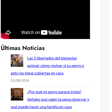
Últimas Noticias
Las 5 libertades del bienestar
animal: cómo revisar si su perro o
gato las tiene cubiertas en casa
03/08/2026
¿Por qué mi perro parece triste?
Señales que valen la pena observar y
qué puede hacer una familia en casa