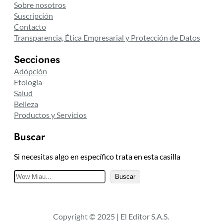
Sobre nosotros
Suscripción
Contacto
Transparencia, Ética Empresarial y Protección de Datos
Secciones
Adópción
Etología
Salud
Belleza
Productos y Servicios
Buscar
Si necesitas algo en específico trata en esta casilla
B
Buscar
u
s
c
Copyright © 2025 | El Editor S.A.S.
a