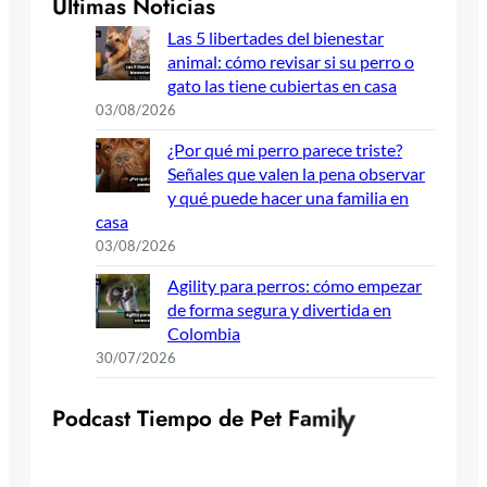
Últimas Noticias
Las 5 libertades del bienestar
animal: cómo revisar si su perro o
gato las tiene cubiertas en casa
03/08/2026
¿Por qué mi perro parece triste?
Señales que valen la pena observar
y qué puede hacer una familia en
casa
03/08/2026
Agility para perros: cómo empezar
de forma segura y divertida en
Colombia
30/07/2026
y
l
P
o
d
c
a
s
t
T
i
e
m
p
o
d
e
P
e
t
F
a
m
i