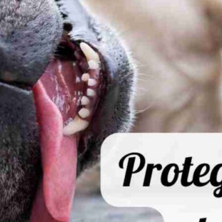
Publicidad
Social Media
TikTok
WhatsApp
Instagram
Spotify
YouTube
Facebook
Twitter
Clic para suscribirte a la revista
Revista