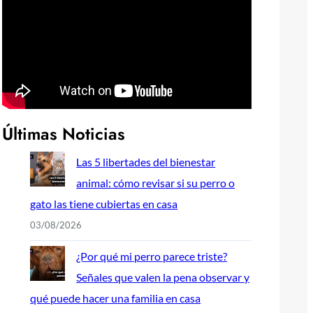
Últimas Noticias
Las 5 libertades del bienestar
animal: cómo revisar si su perro o
gato las tiene cubiertas en casa
03/08/2026
¿Por qué mi perro parece triste?
Señales que valen la pena observar y
qué puede hacer una familia en casa