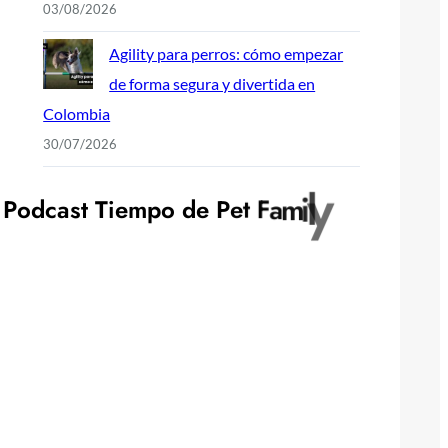
03/08/2026
Agility para perros: cómo empezar
de forma segura y divertida en
Colombia
30/07/2026
P
o
d
c
a
s
t
T
i
e
m
p
o
d
e
P
e
t
F
a
m
i
l
y