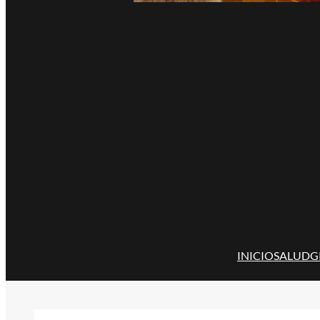
INICIO
SALUD
G