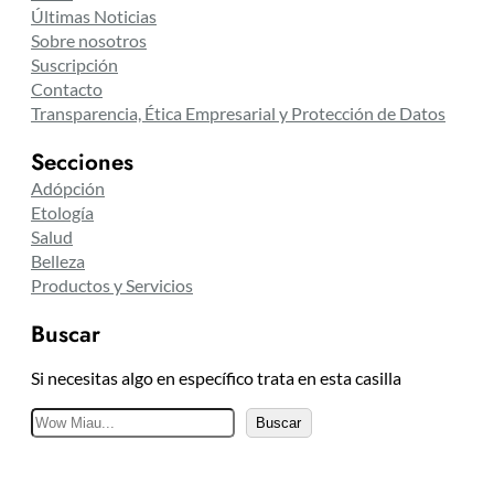
Últimas Noticias
Sobre nosotros
Suscripción
Contacto
Transparencia, Ética Empresarial y Protección de Datos
Secciones
Adópción
Etología
Salud
Belleza
Productos y Servicios
Buscar
Si necesitas algo en específico trata en esta casilla
B
Buscar
u
s
c