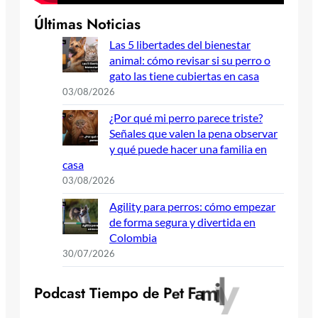
Últimas Noticias
Las 5 libertades del bienestar
animal: cómo revisar si su perro o
gato las tiene cubiertas en casa
03/08/2026
¿Por qué mi perro parece triste?
Señales que valen la pena observar
y qué puede hacer una familia en
casa
03/08/2026
Agility para perros: cómo empezar
de forma segura y divertida en
Colombia
30/07/2026
y
l
i
m
a
F
P
o
d
c
a
s
t
T
i
e
m
p
o
d
e
P
e
t