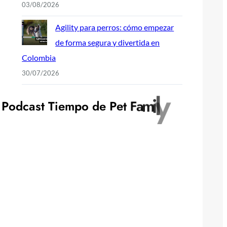
03/08/2026
Agility para perros: cómo empezar
de forma segura y divertida en
Colombia
30/07/2026
P
o
d
c
a
s
t
T
i
e
m
p
o
d
e
P
e
t
F
a
m
i
l
y