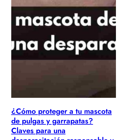
¿Cómo proteger a tu mascota
de pulgas y garrapatas?
Claves para una