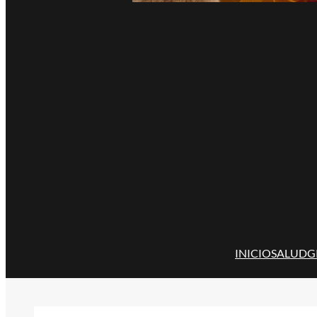
INICIO
SALUD
G