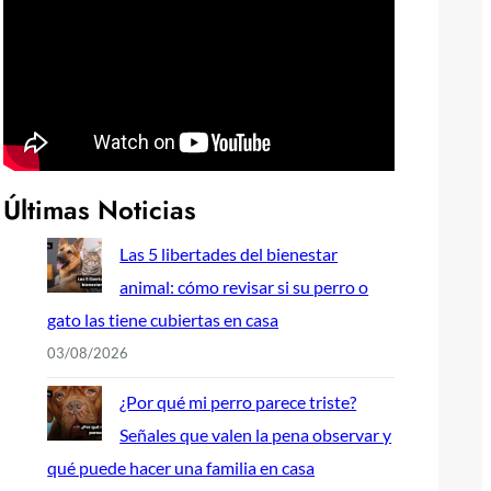
Últimas Noticias
Las 5 libertades del bienestar
animal: cómo revisar si su perro o
gato las tiene cubiertas en casa
03/08/2026
¿Por qué mi perro parece triste?
Señales que valen la pena observar y
qué puede hacer una familia en casa