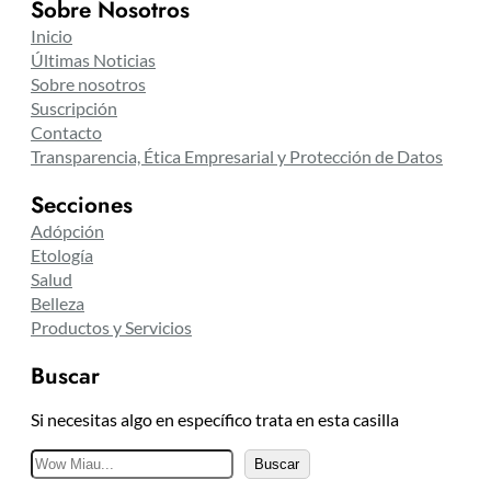
Sobre Nosotros
Inicio
Últimas Noticias
Sobre nosotros
Suscripción
Contacto
Transparencia, Ética Empresarial y Protección de Datos
Secciones
Adópción
Etología
Salud
Belleza
Productos y Servicios
Buscar
Si necesitas algo en específico trata en esta casilla
B
Buscar
u