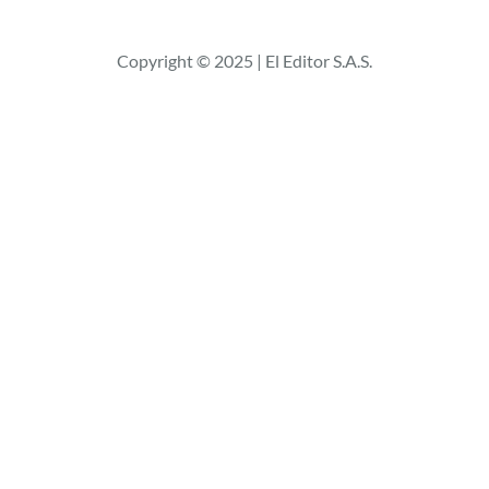
s
c
Copyright © 2025 | El Editor S.A.S.
a
r