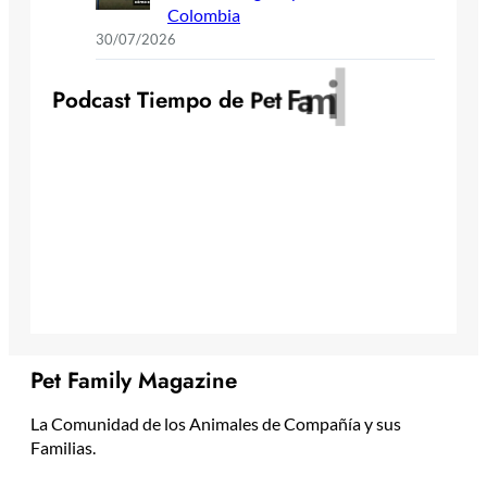
Colombia
30/07/2026
y
l
i
m
a
F
t
P
o
d
c
a
s
t
T
i
e
m
p
o
d
e
P
e
Pet Family Magazine
La Comunidad de los Animales de Compañía y sus
Familias.