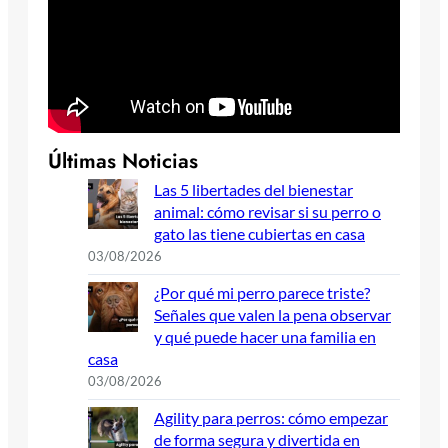
Últimas Noticias
Las 5 libertades del bienestar
animal: cómo revisar si su perro o
gato las tiene cubiertas en casa
03/08/2026
¿Por qué mi perro parece triste?
Señales que valen la pena observar
y qué puede hacer una familia en
casa
03/08/2026
Agility para perros: cómo empezar
de forma segura y divertida en