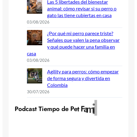
Las 5 libertades del bienestar
animal: cómo revisar si su perro o
gato las tiene cubiertas en casa
03/08/2026
¿Por qué mi perro parece triste?
Señales que valen la pena observar
y qué puede hacer una familia en
casa
03/08/2026
Agility para perros: cómo empezar
de forma segura y divertida en
Colombia
30/07/2026
y
l
i
m
a
F
P
o
d
c
a
s
t
T
i
e
m
p
o
d
e
P
e
t