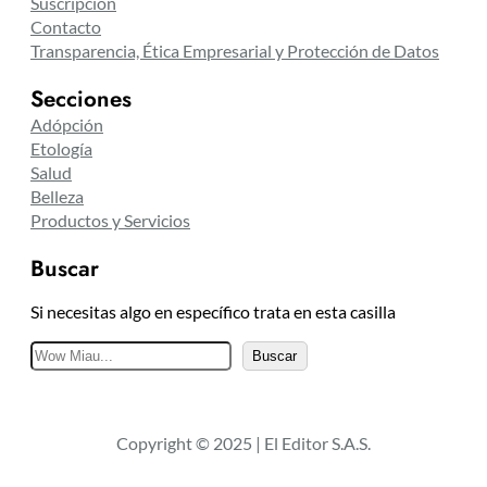
Suscripción
Contacto
Transparencia, Ética Empresarial y Protección de Datos
Secciones
Adópción
Etología
Salud
Belleza
Productos y Servicios
Buscar
Si necesitas algo en específico trata en esta casilla
B
Buscar
u
s
c
Copyright © 2025 | El Editor S.A.S.
a
r