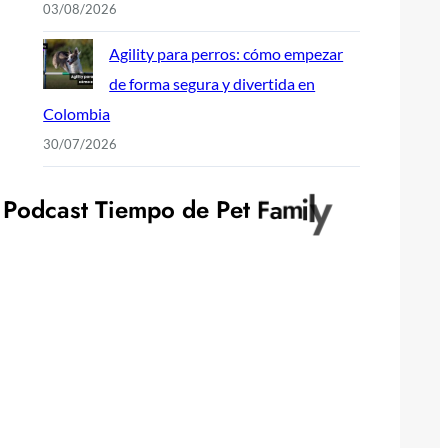
03/08/2026
Agility para perros: cómo empezar
de forma segura y divertida en
Colombia
30/07/2026
P
o
d
c
a
s
t
T
i
e
m
p
o
d
e
P
e
t
F
a
m
i
l
y