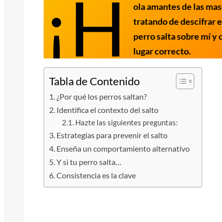
¡H
ola amantes de las mas
tratando de descifrar 
perro salta sobre mí y 
lugar correcto.
Tabla de Contenido
¿Por qué los perros saltan?
Identifica el contexto del salto
Hazte las siguientes preguntas:
Estrategias para prevenir el salto
Enseña un comportamiento alternativo
Y si tu perro salta…
Consistencia es la clave
¿Por qué los perros saltan?