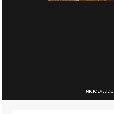
INICIO
SALUD
G