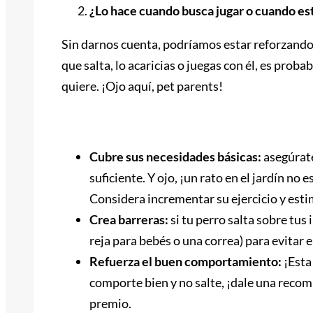
¿Lo hace cuando busca jugar o cuando es
Sin darnos cuenta, podríamos estar reforzando
que salta, lo acaricias o juegas con él, es prob
quiere. ¡Ojo aquí, pet parents!
Estrategias para prevenir el salt
Cubre sus necesidades básicas:
asegúrate
suficiente. Y ojo, ¡un rato en el jardín no 
Considera incrementar su ejercicio y est
Crea barreras:
si tu perro salta sobre tu
reja para bebés o una correa) para evitar e
Refuerza el buen comportamiento:
¡Esta 
comporte bien y no salte, ¡dale una recom
premio.