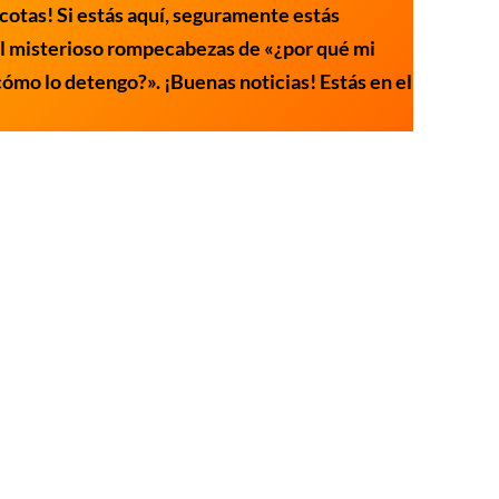
cotas! Si estás aquí, seguramente estás
el misterioso rompecabezas de «¿por qué mi
cómo lo detengo?». ¡Buenas noticias! Estás en el