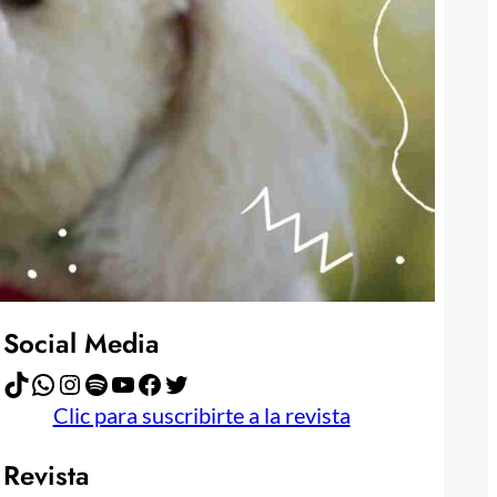
Publicidad
Social Media
TikTok
WhatsApp
Instagram
Spotify
YouTube
Facebook
Twitter
Clic para suscribirte a la revista
Revista