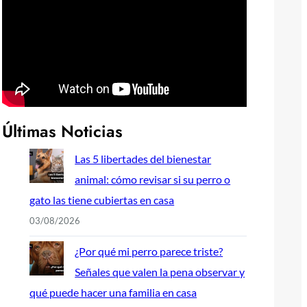
Últimas Noticias
Las 5 libertades del bienestar
animal: cómo revisar si su perro o
gato las tiene cubiertas en casa
03/08/2026
¿Por qué mi perro parece triste?
Señales que valen la pena observar y
qué puede hacer una familia en casa