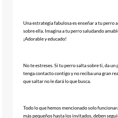
Enseña un comportamiento alter
Una estrategia fabulosa es enseñar a tu perro a
sobre ella. Imagina a tu perro saludando amabl
¡Adorable y educado!
Y si tu perro salta…
No te estreses. Si tu perro salta sobre ti, da un
tenga contacto contigo y no reciba una gran re
que saltar no le dará lo que busca.
Consistencia es la clave
Todo lo que hemos mencionado solo funcionará s
más pequeños hasta los invitados, deben seguir