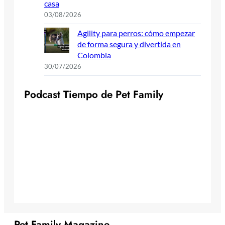
casa
03/08/2026
Agility para perros: cómo empezar
de forma segura y divertida en
Colombia
30/07/2026
P
o
d
c
a
s
t
T
i
e
m
p
o
d
e
P
e
t
F
a
m
i
l
y
Pet Family Magazine