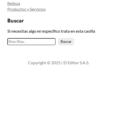
Belleza
Productos y Servicios
Buscar
Si necesitas algo en específico trata en esta casilla
B
Buscar
u
s
c
Copyright © 2025 | El Editor S.A.S.
a
r