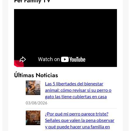
Pet Family TV
Últimas Noticias
Las 5 libertades del bienestar
animal: cómo revisar si su perro o
gato las tiene cubiertas en casa
03/08/2026
¿Por qué mi perro parece triste?
Señales que valen la pena observar
y qué puede hacer una familia en