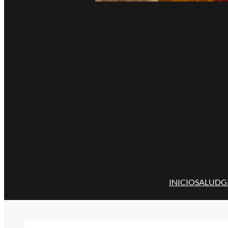
INICIO
SALUD
G