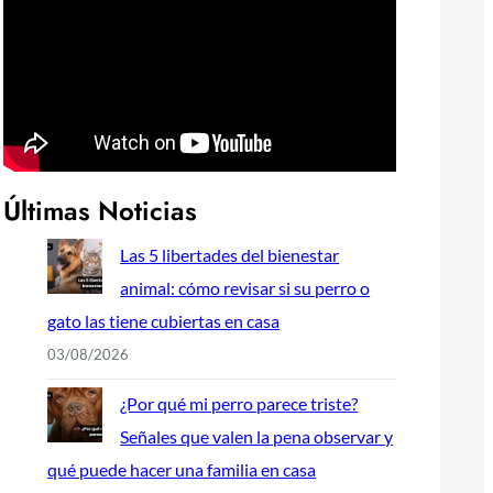
Últimas Noticias
Las 5 libertades del bienestar
animal: cómo revisar si su perro o
gato las tiene cubiertas en casa
03/08/2026
¿Por qué mi perro parece triste?
Señales que valen la pena observar y
qué puede hacer una familia en casa