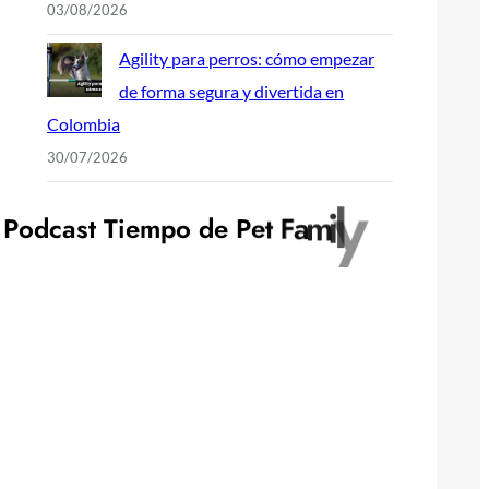
03/08/2026
Agility para perros: cómo empezar
de forma segura y divertida en
Colombia
30/07/2026
P
o
d
c
a
s
t
T
i
e
m
p
o
d
e
P
e
t
F
a
m
i
l
y