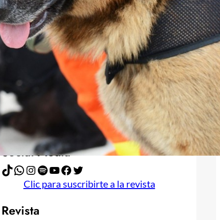
Publicidad
Social Media
TikTok
WhatsApp
Instagram
Spotify
YouTube
Facebook
Twitter
Clic para suscribirte a la revista
Revista