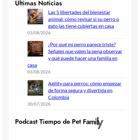
Últimas Noticias
Las 5 libertades del bienestar
animal: cómo revisar si su perro o
gato las tiene cubiertas en casa
03/08/2026
¿Por qué mi perro parece triste?
Señales que valen la pena observar
y qué puede hacer una familia en
casa
03/08/2026
Agility para perros: cómo empezar
de forma segura y divertida en
Colombia
30/07/2026
P
o
d
c
a
s
t
T
i
e
m
p
o
d
e
P
e
t
F
a
m
i
l
y