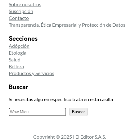
Sobre nosotros
Suscripción
Contacto
Transparencia, Ética Empresarial y Protección de Datos
Secciones
Adópción
Etología
Salud
Belleza
Productos y Servicios
Buscar
Si necesitas algo en específico trata en esta casilla
B
Buscar
u
s
c
Copyright © 2025 | El Editor S.A.S.
a