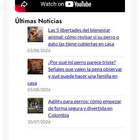
Últimas Noticias
Las 5 libertades del bienestar
animal: cómo revisar si su perro o
gato las tiene cubiertas en casa
03/08/2026
¿Por qué mi perro parece triste?
Señales que valen la pena observar
y qué puede hacer una familia en
casa
03/08/2026
Agility para perros: cómo empezar
de forma segura y divertida en
Colombia
30/07/2026
m
e
i
T
t
s
a
c
d
o
P