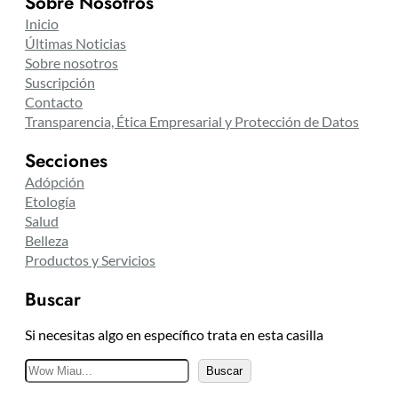
Sobre Nosotros
Inicio
Últimas Noticias
Sobre nosotros
Suscripción
Contacto
Transparencia, Ética Empresarial y Protección de Datos
Secciones
Adópción
Etología
Salud
Belleza
Productos y Servicios
Buscar
Si necesitas algo en específico trata en esta casilla
B
Buscar
u