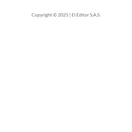
s
c
Copyright © 2025 | El Editor S.A.S.
a
r