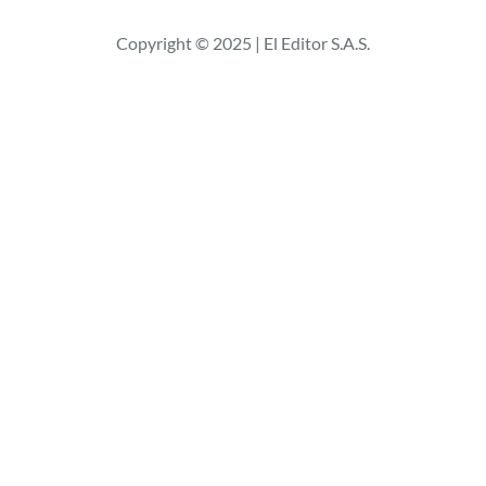
c
Copyright © 2025 | El Editor S.A.S.
a
r