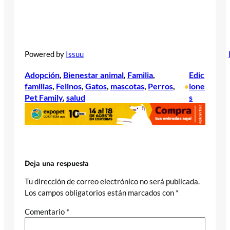
Powered by
Issuu
Adopción
, 
Bienestar animal
, 
Familia
, 
Edic
familias
, 
Felinos
, 
Gatos
, 
mascotas
, 
Perros
, 
ione
•
Pet Family
, 
salud
s
Deja una respuesta
Tu dirección de correo electrónico no será publicada.
Los campos obligatorios están marcados con
*
Comentario
*