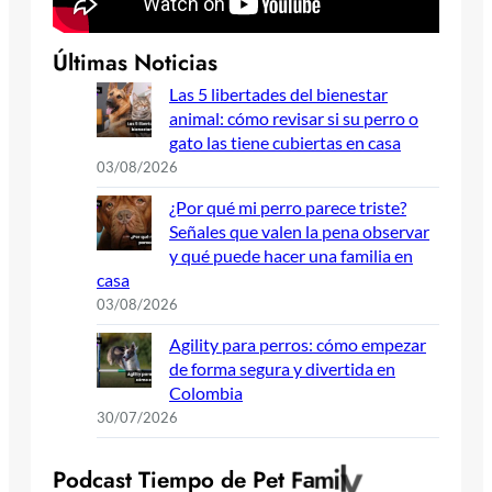
Últimas Noticias
Las 5 libertades del bienestar
animal: cómo revisar si su perro o
gato las tiene cubiertas en casa
03/08/2026
¿Por qué mi perro parece triste?
Señales que valen la pena observar
y qué puede hacer una familia en
casa
03/08/2026
Agility para perros: cómo empezar
de forma segura y divertida en
Colombia
30/07/2026
y
P
o
d
c
a
s
t
T
i
e
m
p
o
d
e
P
e
t
F
a
m
i
l