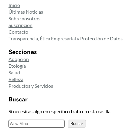
Inicio
Últimas Noticias
Sobre nosotros
Suscripción
Contacto
Transparencia, Ética Empresarial y Protección de Datos
Secciones
Adópción
Etología
Salud
Belleza
Productos y Servicios
Buscar
Si necesitas algo en específico trata en esta casilla
B
Buscar
u
s