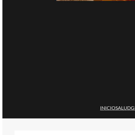
INICIO
SALUD
G