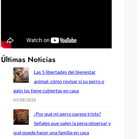
Últimas Noticias
Las 5 libertades del bienestar
animal: cómo revisar si su perro o
gato las tiene cubiertas en casa
03/08/2026
¿Por qué mi perro parece triste?
Señales que valen la pena observar y
qué puede hacer una familia en casa