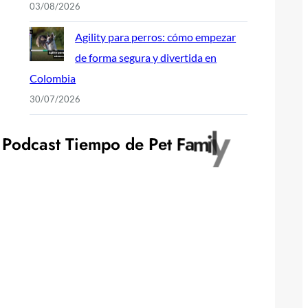
03/08/2026
Agility para perros: cómo empezar
de forma segura y divertida en
Colombia
30/07/2026
P
o
d
c
a
s
t
T
i
e
m
p
o
d
e
P
e
t
F
a
m
i
l
y