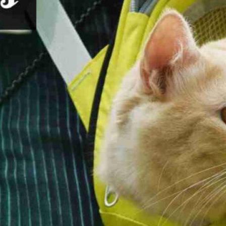
Publicidad
Social Media
TikTok
WhatsApp
Instagram
Spotify
YouTube
Facebook
Twitter
Clic para suscribirte a la revista
Revista