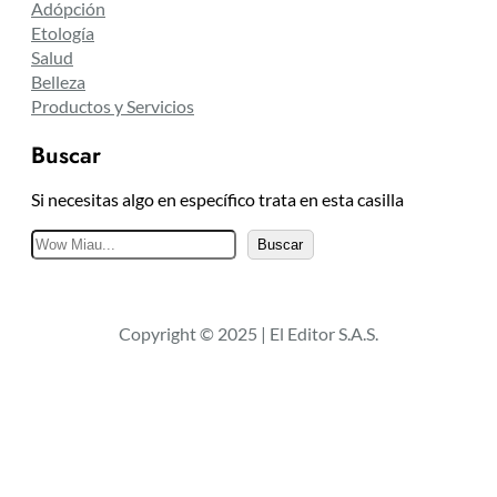
Adópción
Etología
Salud
Belleza
Productos y Servicios
Buscar
Si necesitas algo en específico trata en esta casilla
B
Buscar
u
s
c
Copyright © 2025 | El Editor S.A.S.
a
r