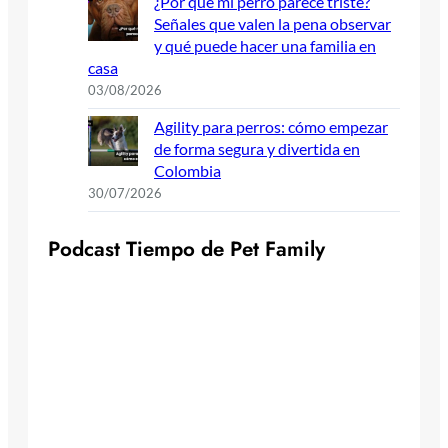
¿Por qué mi perro parece triste?
Señales que valen la pena observar
y qué puede hacer una familia en
casa
03/08/2026
Agility para perros: cómo empezar
de forma segura y divertida en
Colombia
30/07/2026
P
o
d
c
a
s
t
T
i
e
m
p
o
d
e
P
e
t
F
a
m
i
l
y