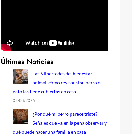
Últimas Noticias
Las 5 libertades del bienestar
animal: cómo revisar si su perro o
gato las tiene cubiertas en casa
03/08/2026
¿Por qué mi perro parece triste?
Señales que valen la pena observar y
qué puede hacer una familia en casa