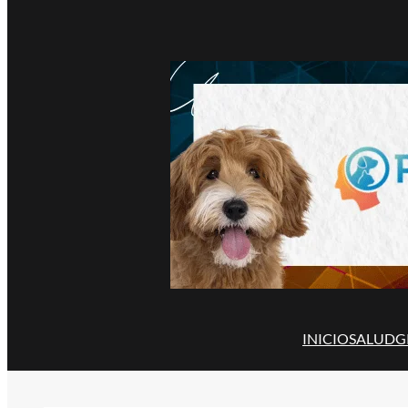
INICIO
SALUD
G