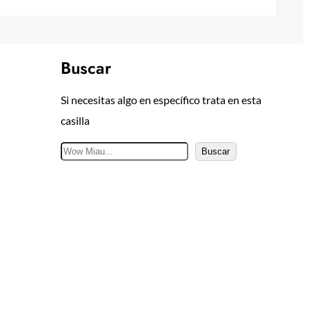
Buscar
Si necesitas algo en específico trata en esta
casilla
B
Buscar
u
s
c
a
r