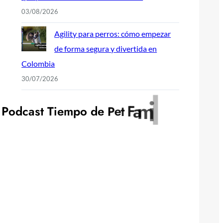
03/08/2026
Agility para perros: cómo empezar
de forma segura y divertida en
Colombia
30/07/2026
y
l
i
m
P
o
d
c
a
s
t
T
i
e
m
p
o
d
e
P
e
t
F
a