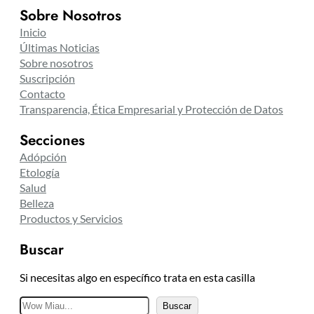
Sobre Nosotros
Inicio
Últimas Noticias
Sobre nosotros
Suscripción
Contacto
Transparencia, Ética Empresarial y Protección de Datos
Secciones
Adópción
Etología
Salud
Belleza
Productos y Servicios
Buscar
Si necesitas algo en específico trata en esta casilla
B
Buscar