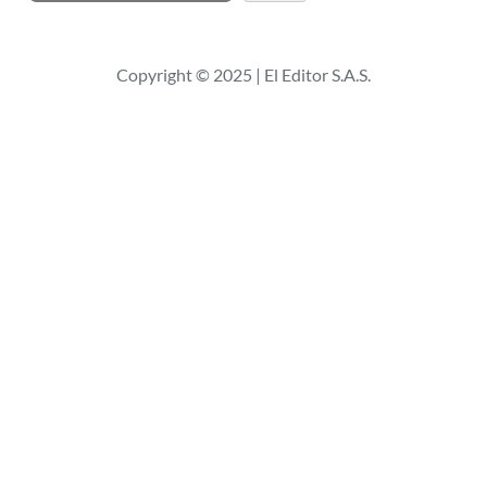
u
s
c
Copyright © 2025 | El Editor S.A.S.
a
r