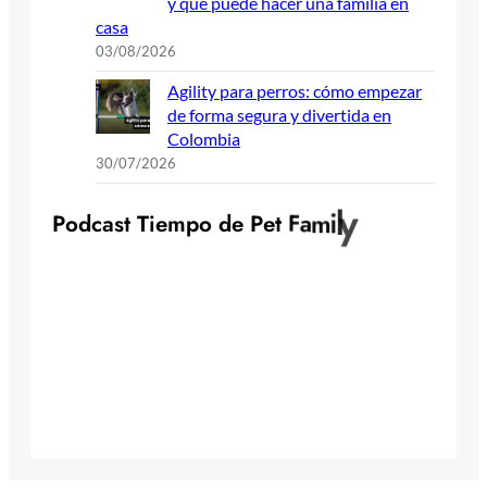
y qué puede hacer una familia en
casa
03/08/2026
Agility para perros: cómo empezar
de forma segura y divertida en
Colombia
30/07/2026
P
o
d
c
a
s
t
T
i
e
m
p
o
d
e
P
e
t
F
a
m
i
l
y