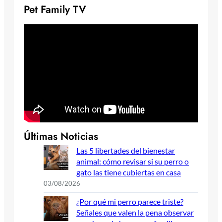
Pet Family TV
Últimas Noticias
Las 5 libertades del bienestar
animal: cómo revisar si su perro o
gato las tiene cubiertas en casa
03/08/2026
¿Por qué mi perro parece triste?
Señales que valen la pena observar