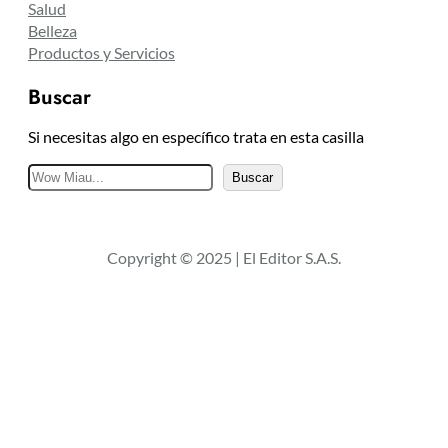
Salud
Belleza
Productos y Servicios
Buscar
Si necesitas algo en específico trata en esta casilla
B
Buscar
u
s
c
Copyright © 2025 | El Editor S.A.S.
a
r