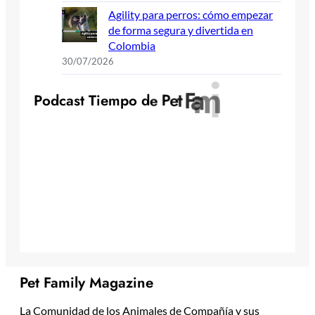
Agility para perros: cómo empezar
de forma segura y divertida en
Colombia
30/07/2026
y
l
i
m
a
F
P
o
d
c
a
s
t
T
i
e
m
p
o
d
e
P
e
t
Pet Family Magazine
La Comunidad de los Animales de Compañía y sus