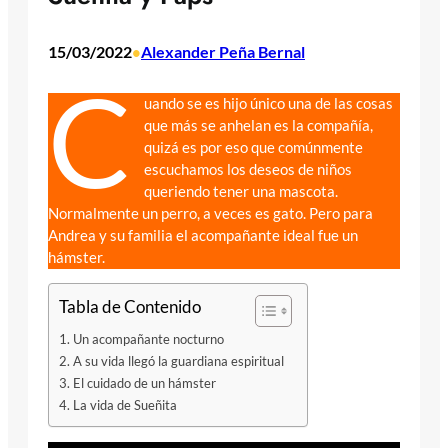
15/03/2022
Alexander Peña Bernal
•
C
uando se es hijo único una de las cosas
que más se anhelan es la compañía,
quizá es por eso que comúnmente
escuchamos los deseos de niños
queriendo tener una mascota.
Normalmente un perro, a veces es gato. Pero para
Andrea y su familia el acompañante ideal fue un
hámster.
Tabla de Contenido
Un acompañante nocturno
A su vida llegó la guardiana espiritual
El cuidado de un hámster
La vida de Sueñita