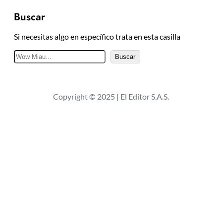
Buscar
Si necesitas algo en específico trata en esta casilla
B
Buscar
u
s
c
Copyright © 2025 | El Editor S.A.S.
a
r