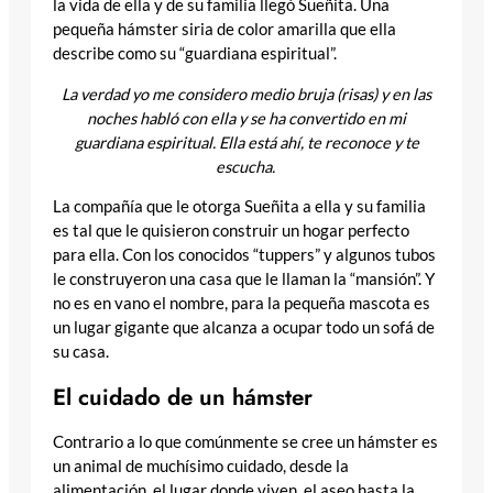
la vida de ella y de su familia llegó Sueñita. Una
pequeña hámster siria de color amarilla que ella
describe como su “guardiana espiritual”.
La verdad yo me considero medio bruja (risas) y en las
noches habló con ella y se ha convertido en mi
guardiana espiritual. Ella está ahí, te reconoce y te
escucha.
La compañía que le otorga Sueñita a ella y su familia
es tal que le quisieron construir un hogar perfecto
para ella. Con los conocidos “tuppers” y algunos tubos
le construyeron una casa que le llaman la “mansión”. Y
no es en vano el nombre, para la pequeña mascota es
un lugar gigante que alcanza a ocupar todo un sofá de
su casa.
El cuidado de un hámster
Contrario a lo que comúnmente se cree un hámster es
un animal de muchísimo cuidado, desde la
alimentación, el lugar donde viven, el aseo hasta la