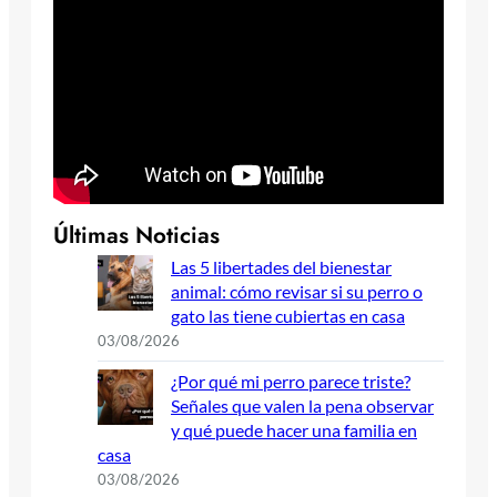
Últimas Noticias
Las 5 libertades del bienestar
animal: cómo revisar si su perro o
gato las tiene cubiertas en casa
03/08/2026
¿Por qué mi perro parece triste?
Señales que valen la pena observar
y qué puede hacer una familia en
casa
03/08/2026