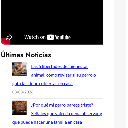
Últimas Noticias
Las 5 libertades del bienestar
animal: cómo revisar si su perro o
gato las tiene cubiertas en casa
03/08/2026
¿Por qué mi perro parece triste?
Señales que valen la pena observar y
qué puede hacer una familia en casa