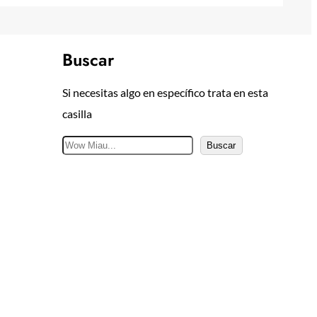
Buscar
Si necesitas algo en específico trata en esta
casilla
B
Buscar
u
s
c
a
r