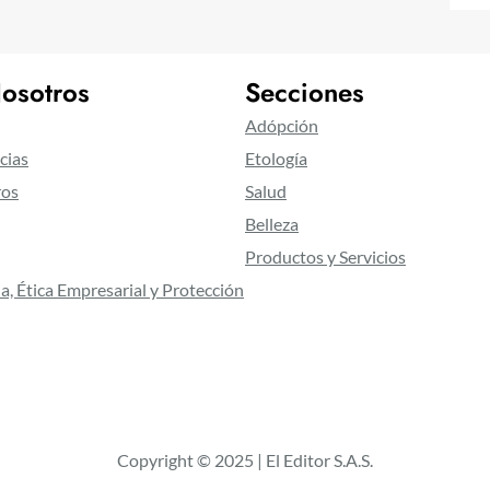
osotros
Secciones
Adópción
cias
Etología
ros
Salud
Belleza
Productos y Servicios
a, Ética Empresarial y Protección
Copyright © 2025 | El Editor S.A.S.