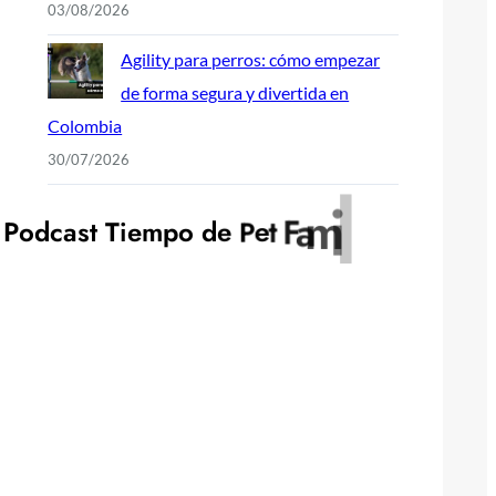
03/08/2026
Agility para perros: cómo empezar
de forma segura y divertida en
Colombia
30/07/2026
y
l
i
P
o
d
c
a
s
t
T
i
e
m
p
o
d
e
P
e
t
F
a
m