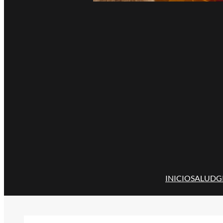
INICIO
SALUD
G