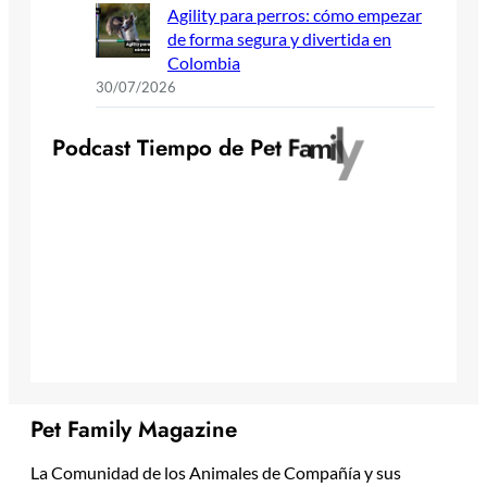
Agility para perros: cómo empezar
de forma segura y divertida en
Colombia
30/07/2026
y
l
i
m
a
P
o
d
c
a
s
t
T
i
e
m
p
o
d
e
P
e
t
F
Pet Family Magazine
La Comunidad de los Animales de Compañía y sus