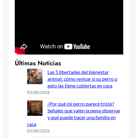
Últimas Noticias
Las 5 libertades del bienestar
animal: cómo revisar si su perro o
gato las tiene cubiertas en casa
03/08/2026
¿Por qué mi perro parece triste?
Señales que valen la pena observar
y qué puede hacer una familia en
casa
03/08/2026