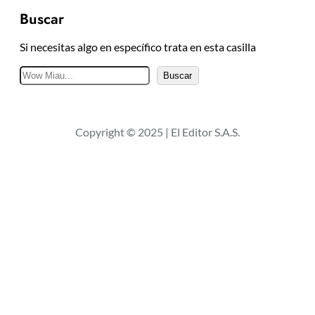
Buscar
Si necesitas algo en específico trata en esta casilla
B
Buscar
u
s
c
Copyright © 2025 | El Editor S.A.S.
a
r